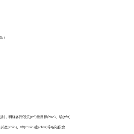
DQE）
)劃，明確各階段質(zhì)量目標(biāo)、驗(yàn)
、試產(chǎn)、轉(zhuǎn)產(chǎn)等各階段會