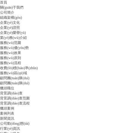
首頁
關(guān)于我們
公司簡介
組織架構(gòu)
企業(yè)文化
企業(yè)證照
企業(yè)榮譽(yù)
業(yè)務(wù)介紹
服務(wù)范圍
服務(wù)優(yōu)勢
服務(wù)效果
服務(wù)原則
服務(wù)流程
收費(fèi)標(biāo)準(zhǔn)
服務(wù)區(qū)域
顧問團(tuán)隊(duì)
顧問團(tuán)隊(duì)
獵頭職位
背景調(diào)查
背景調(diào)查范圍
背景調(diào)查流程
獵頭案例
案例列表
新聞資訊
公司動(dòng)態(tài)
行業(yè)資訊