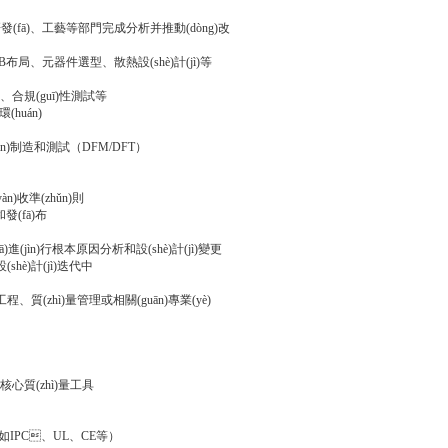
ào)研發(fā)、工藝等部門完成分析并推動(dòng)改
審PCB布局、元器件選型、散熱設(shè)計(jì)等
試、合規(guī)性測試等
(huán)
(chǎn)制造和測試（DFM/DFT）
yàn)收準(zhǔn)則
發(fā)布
fā)進(jìn)行根本原因分析和設(shè)計(jì)變更
(shè)計(jì)迭代中
工程、質(zhì)量管理或相關(guān)專業(yè)
核心質(zhì)量工具
)證（如IPC、UL、CE等）