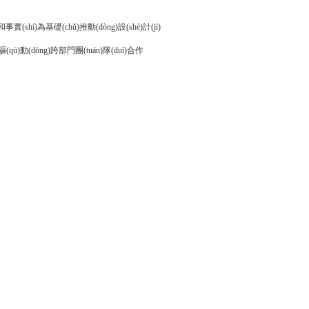
實(shí)為基礎(chǔ)推動(dòng)設(shè)計(jì)
(qū)動(dòng)跨部門團(tuán)隊(duì)合作